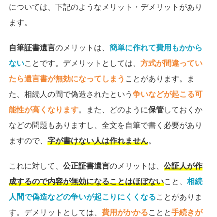
については、下記のようなメリット・デメリットがあり
ます。
自筆証書遺言
のメリットは、
簡単に作れて費用もかから
ない
ことです。デメリットとしては、
方式が間違ってい
たら遺言書が無効になってしまう
ことがあります。ま
た、相続人の間で偽造されたという
争いなどが起こる可
能性が高くなります
。また、どのように
保管
しておくか
などの問題もありますし、全文を自筆で書く必要があり
ますので、
字が書けない人は作れません
。
これに対して、
公正証書遺言
のメリットは、
公証人が作
成するので内容が無効になることはほぼない
こと、
相続
人間で偽造などの争いが起こりにくくなる
ことがありま
す。デメリットとしては、
費用がかかる
ことと
手続きが