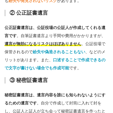
も
紛失や発見されないリスク
があります。
② 公正証書遺言
公正証書遺言は、公証役場の公証人が作成してくれる遺
言です
。自筆証書遺言より手間や費用がかかりますが、
遺言が無効になるリスクはほぼありません
。公証役場で
保管されるので
紛失や偽造されることもない
、などのメ
リットがあります。また、
口述することで作成できるの
で文字が書けない場合でも作成可能
です。
③ 秘密証書遺言
秘密証書遺言は、遺言内容を誰にも知られないようにす
るための遺言です
。自分で作成して封筒に入れて封を
し、公証人と証人が立ち会って秘密証書遺言を作ったと