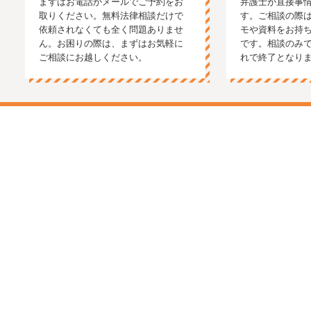
まずはお電話かメールでご予約をお
弁護士が直接事
取りください。無料法律相談だけで
す。ご相談の際
依頼されなくても全く問題ありませ
モや資料をお持
ん。お困りの際は、まずはお気軽に
です。相談のみ
ご相談にお越しください。
れで終了となり
福岡の弁護士に無料法律相談
ご予約はお気軽にどうぞ
お電話
メール
LINE
安心の弁護士費用
福岡弁護士法律事務所で
は、安心してご依頼いただ
くために、弁護士費用を分
かりやすく明示していま
す。